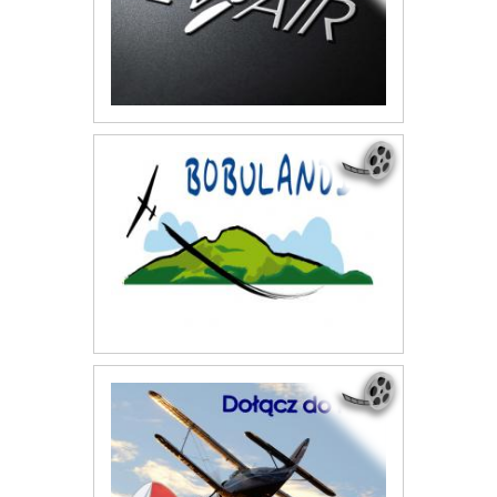
Szk
Avi