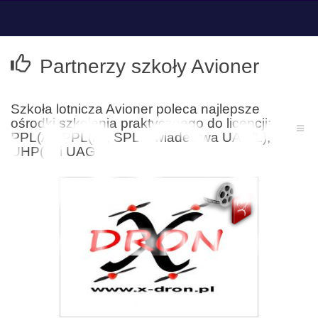
Partnerzy szkoły Avioner
Szkoła lotnicza Avioner poleca najlepsze
ośrodki szkolenia praktycznego do licencji:
PPL(A), PPL(H), SPL, świadectwa UAP(L),
UHP(L) i UAGL.